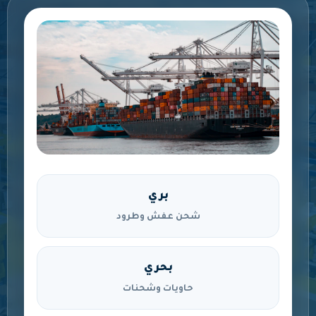
بري
شحن عفش وطرود
بحري
حاويات وشحنات