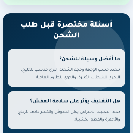
أسئلة مختصرة قبل طلب
الشحن
ما أفضل وسيلة للشحن؟
تتحدد حسب الوجهة وحجم الشحنة: البري مناسب للخليج،
البحري للشحنات الكبيرة، والجوي للطرود العاجلة.
هل التغليف يؤثر على سلامة العفش؟
نعم، التغليف الاحترافي يقلل الخدوش والكسر خاصة للزجاج
والأجهزة والقطع الخشبية.