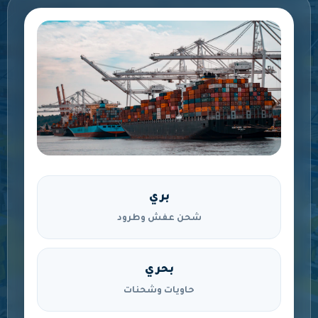
بري
شحن عفش وطرود
بحري
حاويات وشحنات