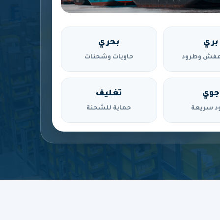
بري
بحري
فش وطرود
حاويات وشحنات
جوي
تغليف
د سريعة
حماية للشحنة