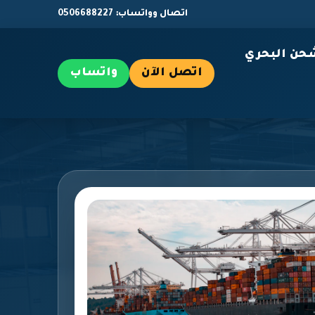
اتصال وواتساب: 0506688227
حن البحري
اتصل الآن
واتساب