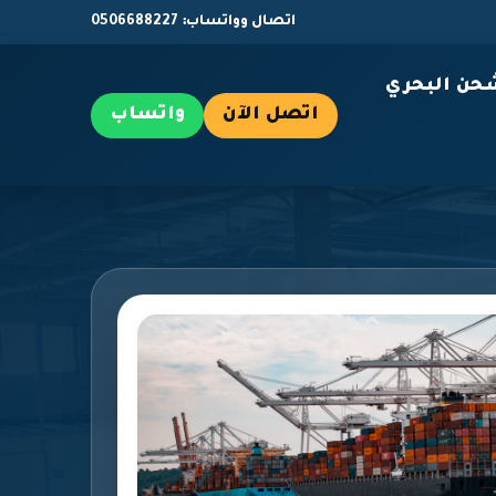
اتصال وواتساب: 0506688227
حن البحري
اتصل الآن
واتساب