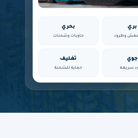
بري
بحري
فش وطرود
حاويات وشحنات
جوي
تغليف
د سريعة
حماية للشحنة