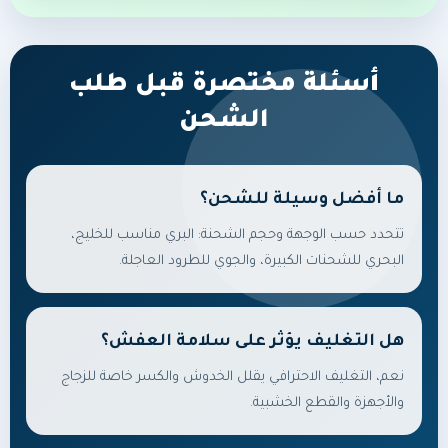
أسئلة مختصرة قبل طلب
الشحن
ما أفضل وسيلة للشحن؟
تتحدد حسب الوجهة وحجم الشحنة: البري مناسب للخليج،
البحري للشحنات الكبيرة، والجوي للطرود العاجلة.
هل التغليف يؤثر على سلامة العفش؟
نعم، التغليف الاحترافي يقلل الخدوش والكسر خاصة للزجاج
والأجهزة والقطع الخشبية.