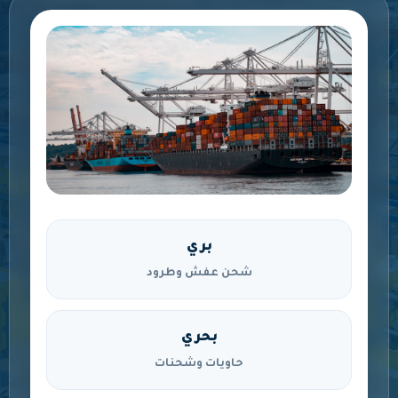
بري
شحن عفش وطرود
بحري
حاويات وشحنات