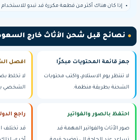
إذا كان هناك أكثر من قطعة مكررة قد تبدو للاستخدام ا
نصائح قبل شحن الأثاث خارج السعود
جهز قائمة المحتويات مبكرًا
افصل الش
لا تنتظر يوم الاستلام، واكتب محتويات
لا تخلط بض
الشحنة بطريقة منظمة.
الشخصي بد
احتفظ بالصور والفواتير
راجع الدو
صور الأثاث والفواتير المهمة قد
قد تختلف ال
تساعد عند الحاجة إلى توضيح قيمة
أخرى، لذلك