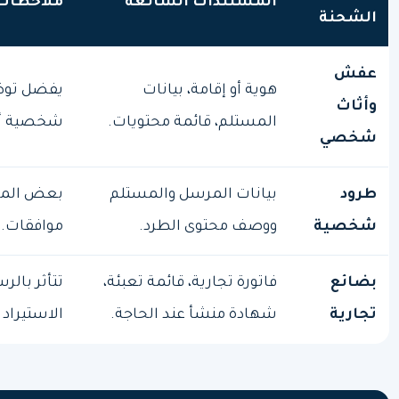
المستندات الشائعة
ملاحظات
الشحنة
عفش
هوية أو إقامة، بيانات
يفضل توض
وأثاث
المستلم، قائمة محتويات.
شخصية أو 
شخصي
طرود
بيانات المرسل والمستلم
بعض المنت
شخصية
ووصف محتوى الطرد.
موافقات.
بضائع
فاتورة تجارية، قائمة تعبئة،
تتأثر بال
تجارية
شهادة منشأ عند الحاجة.
الاستيراد 