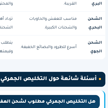
البري
القريبة.
والمحتو
الشحن
مناسب للعفش والحاويات
تزداد أ
البحري
والشحنات الكبيرة.
الشحنة
الشحن
يتطلب و
أسرع للطرود والبضائع الخفيفة.
الجوي
وقيمتها
أسئلة شائعة حول التخليص الجمركي
هل التخليص الجمركي مطلوب لشحن الع