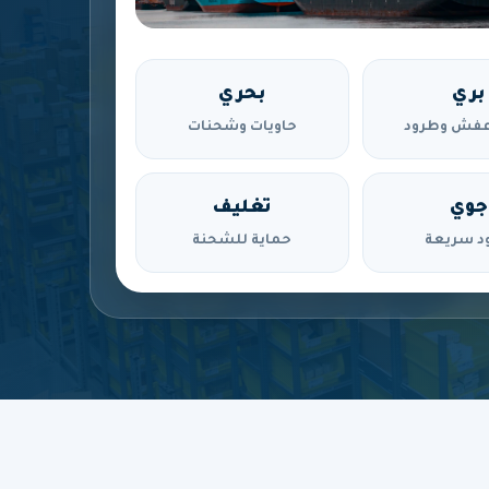
بري
بحري
فش وطرود
حاويات وشحنات
جوي
تغليف
د سريعة
حماية للشحنة