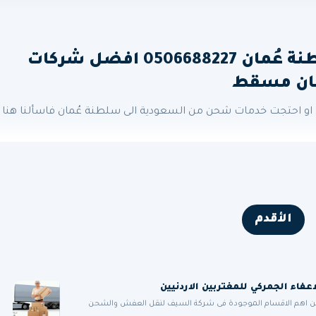
شركة نقل عفش من جدة الى سلطنة عُمان 0506688227 افضل شركات
مان مسقط
و احتجت خدمات شحن من السعودية الى سلطنة عُمان فاسألنا هنا 
الأقدم
من اهم الاقسام الموجودة فى شركة السيف لنقل العفش والشحن