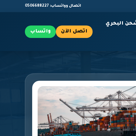
اتصال وواتساب: 0506688227
حن البحري
اتصل الآن
واتساب