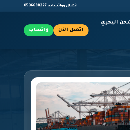
اتصال وواتساب: 0506688227
حن البحري
اتصل الآن
واتساب