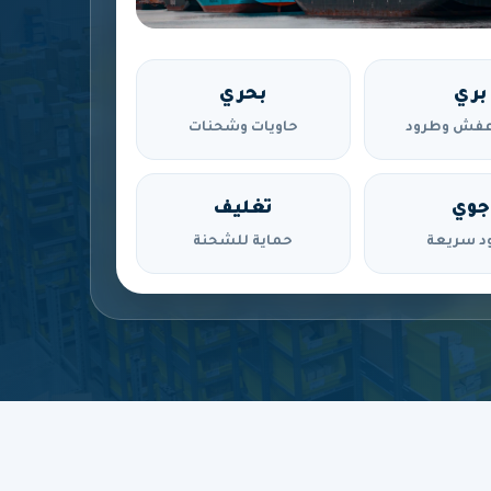
بري
بحري
فش وطرود
حاويات وشحنات
جوي
تغليف
د سريعة
حماية للشحنة