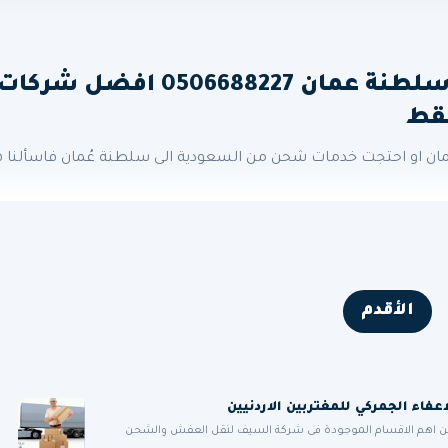
شركة نقل عفش من الرياض الى سلطنة عمان 0506688227 افضل شركا
قط
ن او احتجت خدمات شحن من السعودية الى سلطنة عُمان فاسألنا ه
الأقدم
من اهم الاقسام الموجودة فى شركة السيف لنقل العفش والشحن