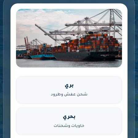
بري
شحن عفش وطرود
بحري
حاويات وشحنات