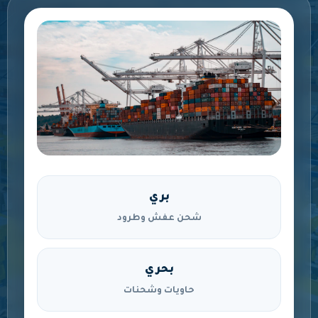
بري
شحن عفش وطرود
بحري
حاويات وشحنات