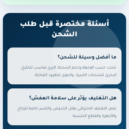
أسئلة مختصرة قبل طلب
الشحن
ما أفضل وسيلة للشحن؟
تتحدد حسب الوجهة وحجم الشحنة: البري مناسب للخليج،
البحري للشحنات الكبيرة، والجوي للطرود العاجلة.
هل التغليف يؤثر على سلامة العفش؟
نعم، التغليف الاحترافي يقلل الخدوش والكسر خاصة للزجاج
والأجهزة والقطع الخشبية.