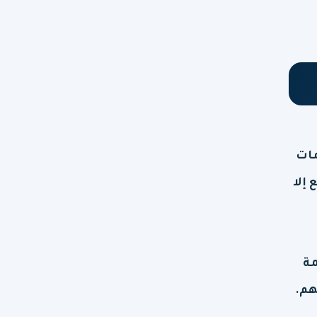
مات
 إلا
دفع نسبة 65% من قيمة
هم.