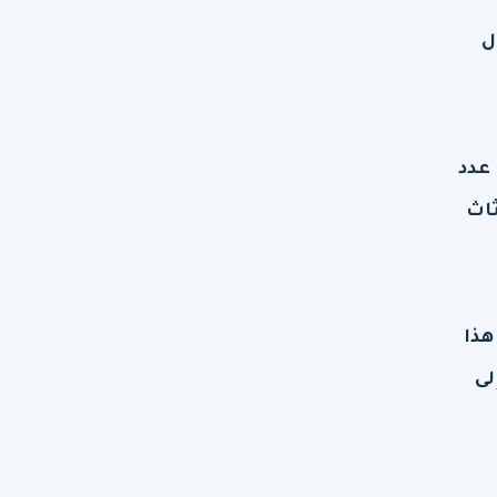
ل
عدد
ثاث
هذا
لى