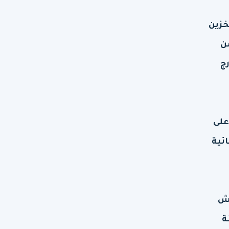
خزين
ن
ج
على
ئية
نش
ة