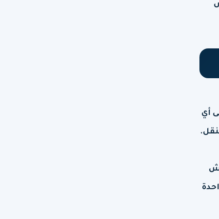
ش
ى أي
نقل.
فش
احدة