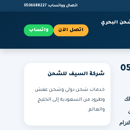
اتصال وواتساب: 0506688227
حن البحري
اتصل الآن
واتساب
05066882
شركة السيف للشحن
خدمات شحن دولي وشحن عفش
لك
وطرود من السعودية إلى الخليج
والعالم.
تزام