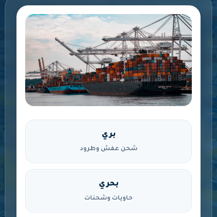
بري
شحن عفش وطرود
بحري
حاويات وشحنات