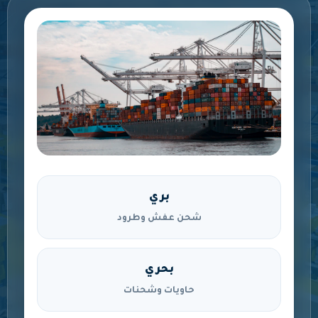
بري
شحن عفش وطرود
بحري
حاويات وشحنات