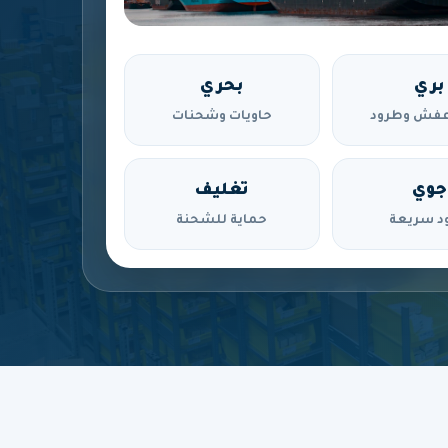
بري
بحري
فش وطرود
حاويات وشحنات
جوي
تغليف
د سريعة
حماية للشحنة