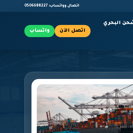
اتصال وواتساب: 0506688227
حن البحري
اتصل الآن
واتساب