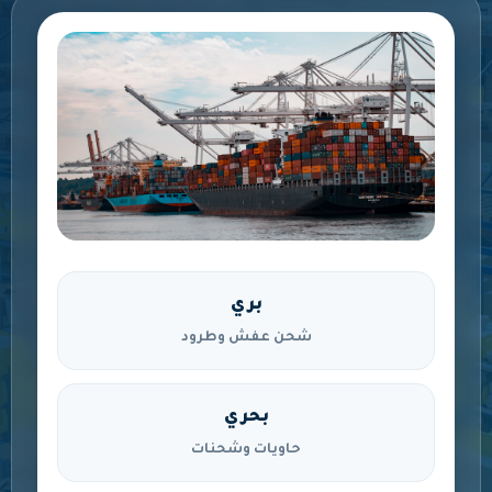
بري
شحن عفش وطرود
بحري
حاويات وشحنات