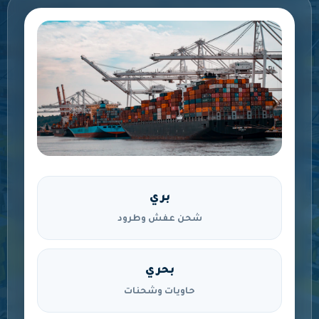
بري
شحن عفش وطرود
بحري
حاويات وشحنات