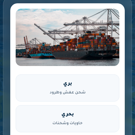
بري
شحن عفش وطرود
بحري
حاويات وشحنات