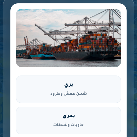
بري
شحن عفش وطرود
بحري
حاويات وشحنات