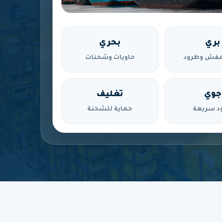
بري
بحري
فش وطرود
حاويات وشحنات
جوي
تغليف
د سريعة
حماية للشحنة