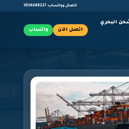
اتصال وواتساب: 0506688227
حن البحري
اتصل الآن
واتساب