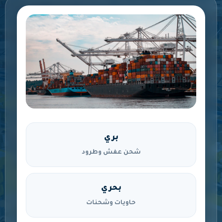
بري
شحن عفش وطرود
بحري
حاويات وشحنات